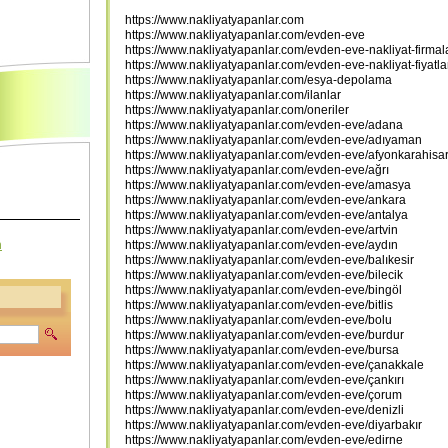
https://www.nakliyatyapanlar.com
https://www.nakliyatyapanlar.com/evden-eve
https://www.nakliyatyapanlar.com/evden-eve-nakliyat-firmal
https://www.nakliyatyapanlar.com/evden-eve-nakliyat-fiyatl
https://www.nakliyatyapanlar.com/esya-depolama
https://www.nakliyatyapanlar.com/ilanlar
https://www.nakliyatyapanlar.com/oneriler
https://www.nakliyatyapanlar.com/evden-eve/adana
https://www.nakliyatyapanlar.com/evden-eve/adıyaman
https://www.nakliyatyapanlar.com/evden-eve/afyonkarahisa
https://www.nakliyatyapanlar.com/evden-eve/ağrı
https://www.nakliyatyapanlar.com/evden-eve/amasya
https://www.nakliyatyapanlar.com/evden-eve/ankara
https://www.nakliyatyapanlar.com/evden-eve/antalya
https://www.nakliyatyapanlar.com/evden-eve/artvin
https://www.nakliyatyapanlar.com/evden-eve/aydın
m
https://www.nakliyatyapanlar.com/evden-eve/balıkesir
https://www.nakliyatyapanlar.com/evden-eve/bilecik
https://www.nakliyatyapanlar.com/evden-eve/bingöl
https://www.nakliyatyapanlar.com/evden-eve/bitlis
https://www.nakliyatyapanlar.com/evden-eve/bolu
https://www.nakliyatyapanlar.com/evden-eve/burdur
https://www.nakliyatyapanlar.com/evden-eve/bursa
https://www.nakliyatyapanlar.com/evden-eve/çanakkale
https://www.nakliyatyapanlar.com/evden-eve/çankırı
https://www.nakliyatyapanlar.com/evden-eve/çorum
https://www.nakliyatyapanlar.com/evden-eve/denizli
https://www.nakliyatyapanlar.com/evden-eve/diyarbakır
https://www.nakliyatyapanlar.com/evden-eve/edirne