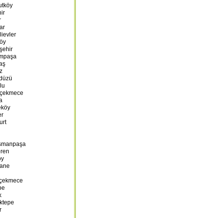
utköy
ir
r
ar
ievler
köy
şehir
ampaşa
aş
z
kdüzü
lu
ükçekmece
a
eköy
er
urt
iosmanpaşa
ören
öy
hane
ükçekmece
pe
k
aktepe
r