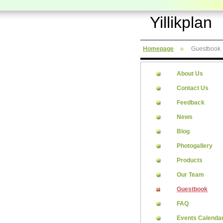
Yillikplan
Homepage
Guestbook
About Us
Contact Us
Feedback
News
Blog
Photogallery
Products
Our Team
Guestbook
FAQ
Events Calenda