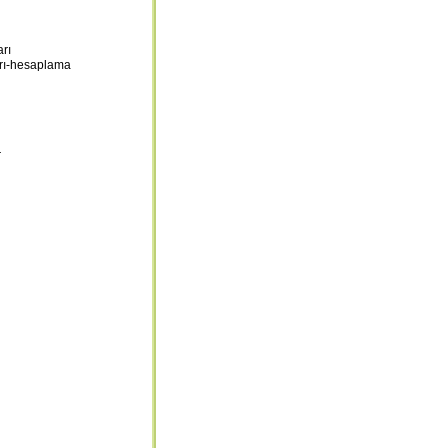
arı
arı-hesaplama
r