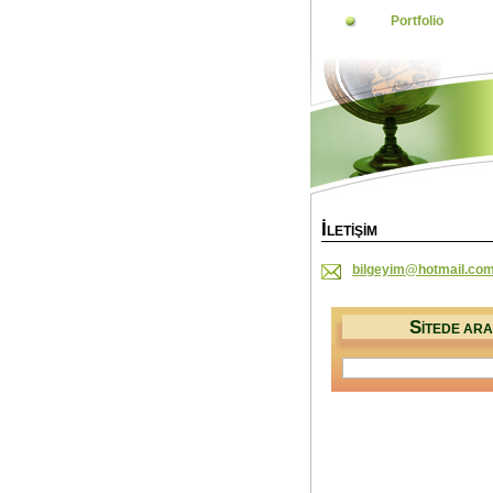
Portfolio
İ
LETIŞIM
bilgeyim
@hotmail
.co
S
ITEDE ARA