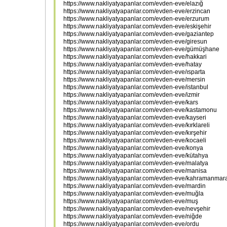
https://www.nakliyatyapanlar.com/evden-eve/elazığ
https://www.nakliyatyapanlar.com/evden-eve/erzincan
https://www.nakliyatyapanlar.com/evden-eve/erzurum
https://www.nakliyatyapanlar.com/evden-eve/eskişehir
https://www.nakliyatyapanlar.com/evden-eve/gaziantep
https://www.nakliyatyapanlar.com/evden-eve/giresun
https://www.nakliyatyapanlar.com/evden-eve/gümüşhane
https://www.nakliyatyapanlar.com/evden-eve/hakkari
https://www.nakliyatyapanlar.com/evden-eve/hatay
https://www.nakliyatyapanlar.com/evden-eve/ısparta
https://www.nakliyatyapanlar.com/evden-eve/mersin
https://www.nakliyatyapanlar.com/evden-eve/istanbul
https://www.nakliyatyapanlar.com/evden-eve/izmir
https://www.nakliyatyapanlar.com/evden-eve/kars
https://www.nakliyatyapanlar.com/evden-eve/kastamonu
https://www.nakliyatyapanlar.com/evden-eve/kayseri
https://www.nakliyatyapanlar.com/evden-eve/kırklareli
https://www.nakliyatyapanlar.com/evden-eve/kırşehir
https://www.nakliyatyapanlar.com/evden-eve/kocaeli
https://www.nakliyatyapanlar.com/evden-eve/konya
https://www.nakliyatyapanlar.com/evden-eve/kütahya
https://www.nakliyatyapanlar.com/evden-eve/malatya
https://www.nakliyatyapanlar.com/evden-eve/manisa
https://www.nakliyatyapanlar.com/evden-eve/kahramanmar
https://www.nakliyatyapanlar.com/evden-eve/mardin
https://www.nakliyatyapanlar.com/evden-eve/muğla
https://www.nakliyatyapanlar.com/evden-eve/muş
https://www.nakliyatyapanlar.com/evden-eve/nevşehir
https://www.nakliyatyapanlar.com/evden-eve/niğde
https://www.nakliyatyapanlar.com/evden-eve/ordu