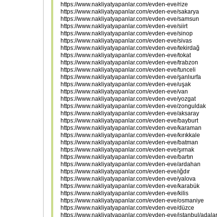
https://www.nakliyatyapanlar.com/evden-eve/rize
https://www.nakliyatyapanlar.com/evden-eve/sakarya
https://www.nakliyatyapanlar.com/evden-eve/samsun
https://www.nakliyatyapanlar.com/evden-eve/siirt
https://www.nakliyatyapanlar.com/evden-eve/sinop
https://www.nakliyatyapanlar.com/evden-eve/sivas
https://www.nakliyatyapanlar.com/evden-eve/tekirdağ
https://www.nakliyatyapanlar.com/evden-eve/tokat
https://www.nakliyatyapanlar.com/evden-eve/trabzon
https://www.nakliyatyapanlar.com/evden-eve/tunceli
https://www.nakliyatyapanlar.com/evden-eve/şanlıurfa
https://www.nakliyatyapanlar.com/evden-eve/uşak
https://www.nakliyatyapanlar.com/evden-eve/van
https://www.nakliyatyapanlar.com/evden-eve/yozgat
https://www.nakliyatyapanlar.com/evden-eve/zonguldak
https://www.nakliyatyapanlar.com/evden-eve/aksaray
https://www.nakliyatyapanlar.com/evden-eve/bayburt
https://www.nakliyatyapanlar.com/evden-eve/karaman
https://www.nakliyatyapanlar.com/evden-eve/kırıkkale
https://www.nakliyatyapanlar.com/evden-eve/batman
https://www.nakliyatyapanlar.com/evden-eve/şırnak
https://www.nakliyatyapanlar.com/evden-eve/bartın
https://www.nakliyatyapanlar.com/evden-eve/ardahan
https://www.nakliyatyapanlar.com/evden-eve/ığdır
https://www.nakliyatyapanlar.com/evden-eve/yalova
https://www.nakliyatyapanlar.com/evden-eve/karabük
https://www.nakliyatyapanlar.com/evden-eve/kilis
https://www.nakliyatyapanlar.com/evden-eve/osmaniye
https://www.nakliyatyapanlar.com/evden-eve/düzce
https://www.nakliyatyapanlar.com/evden-eve/istanbul/adala